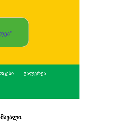
დეა"
ᲝᲪᲔᲡᲘ
ᲒᲐᲚᲔᲠᲔᲐ
ომავალი.