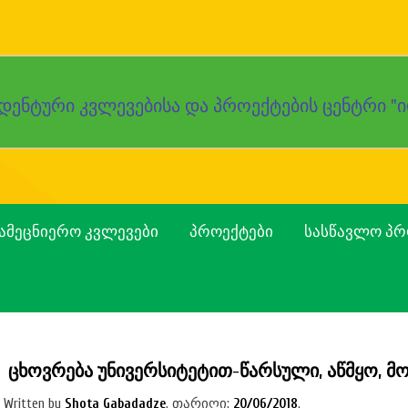
დენტური კვლევებისა და პროექტების ცენტრი "ი
ᲐᲛᲔᲪᲜᲘᲔᲠᲝ ᲙᲕᲚᲔᲕᲔᲑᲘ
ᲞᲠᲝᲔᲥᲢᲔᲑᲘ
ᲡᲐᲡᲬᲐᲕᲚᲝ ᲞᲠ
ცხოვრება უნივერსიტეტით-წარსული, აწმყო, მ
Written by
Shota Gabadadze
.
თარიღი:
20/06/2018
.