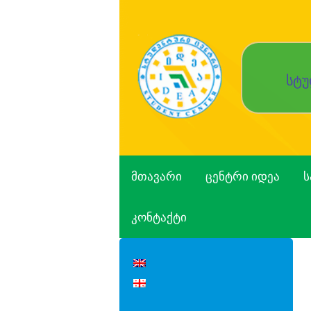
Skip
to
content
სტუ
ᲛᲗᲐᲕᲐᲠᲘ
ᲪᲔᲜᲢᲠᲘ ᲘᲓᲔᲐ
Ს
ᲙᲝᲜᲢᲐᲥᲢᲘ